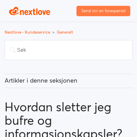
Send inn en forespørsel
Nextlove - Kundeservice
Generelt
Artikler i denne seksjonen
Hva betyr «Fremhevede brukere»?
Hvordan sletter jeg
Hvordan kan jeg endre posisjon, og hvordan fungerer
det?
bufre og
Hva betyr «Blokker en bruker»?
informasjonskapsler?