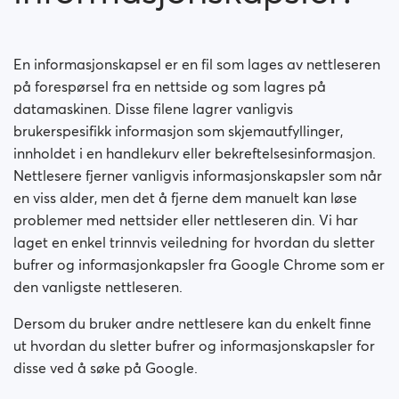
Hvordan blokkerer jeg personer?
Hvordan opphever jeg blokkeringen av personer?
En informasjonskapsel er en fil som lages av nettleseren
på forespørsel fra en nettside og som lagres på
Jeg har problemer på siden. Hva må jeg gjøre?
datamaskinen. Disse filene lagrer vanligvis
brukerspesifikk informasjon som skjemautfyllinger,
Hvordan sletter jeg bufre og informasjonskapsler?
innholdet i en handlekurv eller bekreftelsesinformasjon.
Nettlesere fjerner vanligvis informasjonskapsler som når
Hvordan endrer jeg alderen/brukernvan min?
en viss alder, men det å fjerne dem manuelt kan løse
problemer med nettsider eller nettleseren din. Vi har
Jeg kan ikke betale / Kort blir avvist
laget en enkel trinnvis veiledning for hvordan du sletter
bufrer og informasjonkapsler fra Google Chrome som er
Falske profiler
den vanligste nettleseren.
Dersom du bruker andre nettlesere kan du enkelt finne
ut hvordan du sletter bufrer og informasjonskapsler for
disse ved å søke på Google.