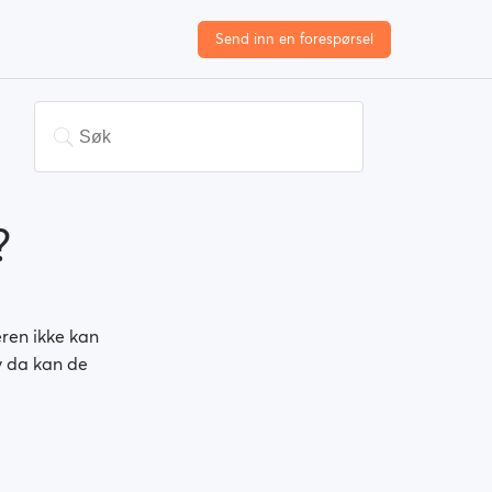
Send inn en forespørsel
?
eren ikke kan
lv da kan de