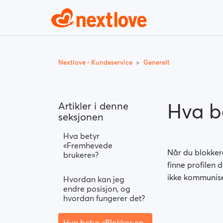
Nextlove - Kundeservice
Generelt
Hva b
Artikler i denne
seksjonen
Hva betyr
«Fremhevede
Når du blokkere
brukere»?
finne profilen 
ikke kommunis
Hvordan kan jeg
endre posisjon, og
hvordan fungerer det?
Hva betyr «Blokker en