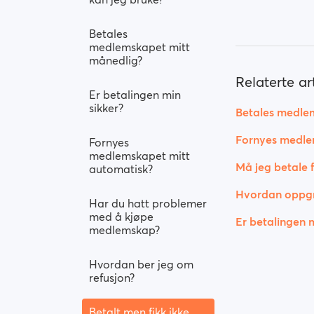
Betales
medlemskapet mitt
månedlig?
Relaterte art
Er betalingen min
sikker?
Betales medle
Fornyes medle
Fornyes
medlemskapet mitt
Må jeg betale f
automatisk?
Hvordan oppgr
Har du hatt problemer
med å kjøpe
Er betalingen m
medlemskap?
Hvordan ber jeg om
refusjon?
Betalt men fikk ikke