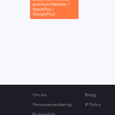
premium (Neteller /
ApplePay /
GooglePay)
Om oss
Blogg
Personvernerklæring
IP Policy
Brukervilkår