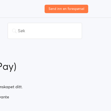
Send inn en forespørsel
Pay)
skapet ditt.
evante