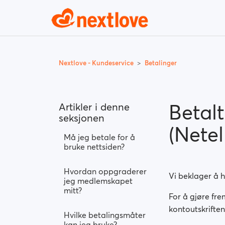
Nextlove - Kundeservice
Betalinger
Betal
Artikler i denne
seksjonen
(Nete
Må jeg betale for å
bruke nettsiden?
Hvordan oppgraderer
Vi beklager å 
jeg medlemskapet
mitt?
For å gjøre fre
kontoutskriften
Hvilke betalingsmåter
kan jeg bruke?