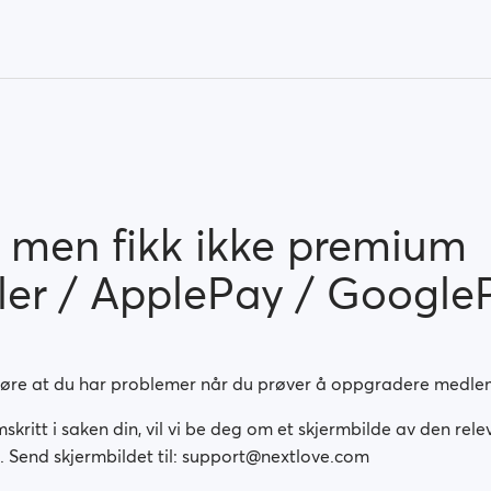
t men fikk ikke premium
ller / ApplePay / Google
høre at du har problemer når du prøver å oppgradere medlem
mskritt i saken din, vil vi be deg om et skjermbilde av den rel
. Send skjermbildet til: support@nextlove.com