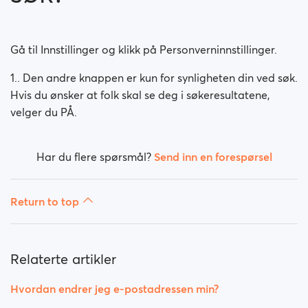
Hvordan endrer jeg kjønn/legning?
Hvordan deaktiverer jeg kontoen min?
Gå til Innstillinger og klikk på Personverninnstillinger.
Hvordan sletter jeg kontoen min helt (ikke bare
1.. Den andre knappen er kun for synligheten din ved søk.
deaktivere)?
Hvis du ønsker at folk skal se deg i søkeresultatene,
velger du PÅ.
Hvordan endrer jeg synligheten min på nett?
Hvordan endrer jeg synligheten min ved søk?
Har du flere spørsmål?
Send inn en forespørsel
Return to top
Relaterte artikler
Hvordan endrer jeg e-postadressen min?