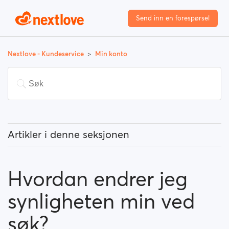
Send inn en forespørsel
Nextlove - Kundeservice
Min konto
Artikler i denne seksjonen
Hvordan endrer jeg e-postadressen min?
Hvordan endrer jeg
Hvordan endrer jeg passordet mitt?
synligheten min ved
Hvordan endrer profilinformasjonen min?
søk?